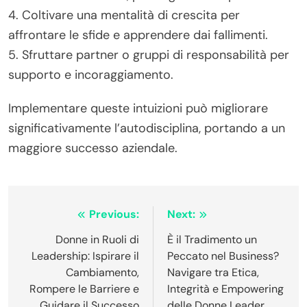
4. Coltivare una mentalità di crescita per
affrontare le sfide e apprendere dai fallimenti.
5. Sfruttare partner o gruppi di responsabilità per
supporto e incoraggiamento.
Implementare queste intuizioni può migliorare
significativamente l’autodisciplina, portando a un
maggiore successo aziendale.
Post
Previous:
Next:
navigation
Donne in Ruoli di
È il Tradimento un
Leadership: Ispirare il
Peccato nel Business?
Cambiamento,
Navigare tra Etica,
Rompere le Barriere e
Integrità e Empowering
Guidare il Successo
delle Donne Leader