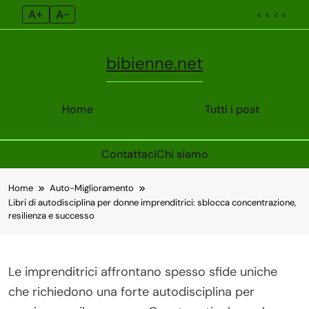
A+
A–
< < < <
bibienne.net
Home
Tutti i post
Contattaci
Chi siamo
Skip
Home
Auto-Miglioramento
to
Libri di autodisciplina per donne imprenditrici: sblocca concentrazione,
content
resilienza e successo
Le imprenditrici affrontano spesso sfide uniche
che richiedono una forte autodisciplina per