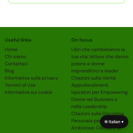
Useful links
On focus
Home
Libri che cambieranno la
Chi siamo
tua vita: letture che danno
Contattaci
potere a donne
Blog
imprenditrici e leader
Informativa sulla privacy
Citazioni sulla Verità:
Termini of Use
Approfondimenti
Informativa sui cookie
Ispiratori per Empowering
Donne nel Business e
nella Leadership
Citazioni sulla Disciplina
Personale per Donne
🌐 Italian ▾
Ambiziose: Coltivare la