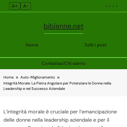
A+
A–
< < < <
bibienne.net
Home
Tutti i post
Contattaci
Chi siamo
Skip
Home
Auto-Miglioramento
to
Integrità Morale: La Pietra Angolare per Potenziare le Donne nella
content
Leadership e nel Successo Aziendale
L’integrità morale è cruciale per l’emancipazione
delle donne nella leadership aziendale e per il