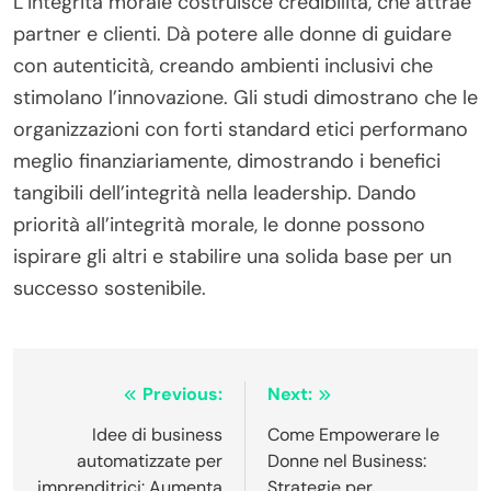
L’integrità morale costruisce credibilità, che attrae
partner e clienti. Dà potere alle donne di guidare
con autenticità, creando ambienti inclusivi che
stimolano l’innovazione. Gli studi dimostrano che le
organizzazioni con forti standard etici performano
meglio finanziariamente, dimostrando i benefici
tangibili dell’integrità nella leadership. Dando
priorità all’integrità morale, le donne possono
ispirare gli altri e stabilire una solida base per un
successo sostenibile.
Post
Previous:
Next:
navigation
Idee di business
Come Empowerare le
automatizzate per
Donne nel Business:
imprenditrici: Aumenta
Strategie per