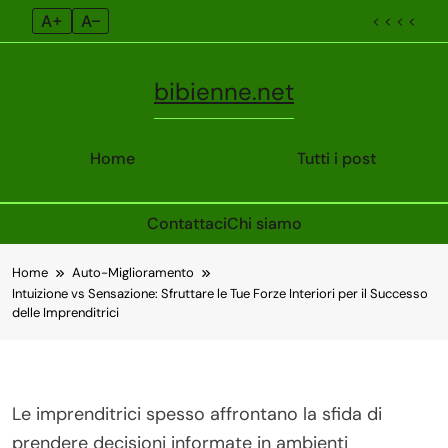
A+
A–
< < < <
bibienne.net
Home
Tutti i post
Contattaci
Chi siamo
Skip
Home
Auto-Miglioramento
to
Intuizione vs Sensazione: Sfruttare le Tue Forze Interiori per il Successo
content
delle Imprenditrici
Le imprenditrici spesso affrontano la sfida di
prendere decisioni informate in ambienti