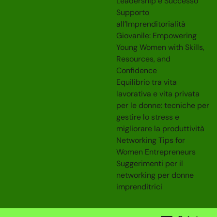
Leadership e Successo
Supporto
all’Imprenditorialità
Giovanile: Empowering
Young Women with Skills,
Resources, and
Confidence
Equilibrio tra vita
lavorativa e vita privata
per le donne: tecniche per
gestire lo stress e
migliorare la produttività
Networking Tips for
Women Entrepreneurs
Suggerimenti per il
networking per donne
imprenditrici