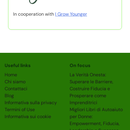
In cooperation with
I Grow Younger
Useful links
On focus
Home
La Verità Onesta:
Chi siamo
Superare le Barriere,
Contattaci
Costruire Fiducia e
Blog
Prosperare come
Informativa sulla privacy
Imprenditrici
Termini of Use
Migliori Libri di Autoaiuto
Informativa sui cookie
per Donne:
Empowerment, Fiducia,